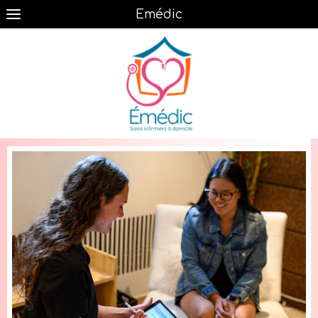
Émédic